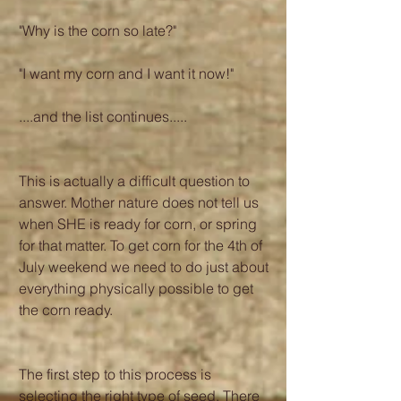
"Why is the corn so late?"
"I want my corn and I want it now!" 
....and the list continues.....
This is actually a difficult question to 
answer. Mother nature does not tell us 
when SHE is ready for corn, or spring 
for that matter. To get corn for the 4th of 
July weekend we need to do just about 
everything physically possible to get 
the corn ready. 
The first step to this process is 
selecting the right type of seed. There 