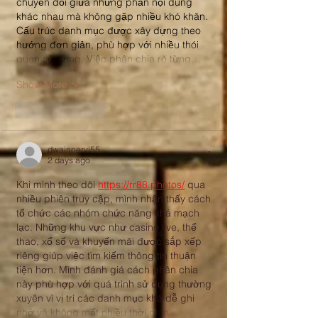
chuyển đổi giữa những phần nội dung 
khác nhau mà không gặp nhiều khó khăn. 
Cấu trúc danh mục được xây dựng theo 
hướng đơn giản, phù hợp với nhiều thói 
quen sử dụng. Việc phân chia rõ từng…
Show More
Like
Reply
dwainnervi55
2 days ago
Khi mình theo dõi 
https://rr88.photos/
 qua 
nhiều phiên truy cập, mình nhận thấy cách 
tổ chức các nhóm chức năng khá mạch 
lạc. Những khu vực như casino live, thể 
thao, xổ số và khuyến mãi được sắp xếp 
riêng giúp việc tìm kiếm thông tin thuận 
tiện hơn. Mình đánh giá cách phân chia 
này phù hợp với quá trình sử dụng thường 
xuyên vì vị trí các danh mục khá dễ ghi 
nhớ và không mất nhiều thời gian…