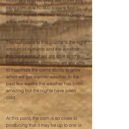
much of it until recently. We cover this 
early corn in a 10,000 square foot 
blanket, called Reemay, which gives it 
a few extra degrees. 
The last piece to this puzzle is the right 
amount of nutrients and the weather 
this past week. If we are able to time 
when we fertilize correctly, we are able 
to maximize the corns ability to grow 
when we get warmer weather. In the 
past few weeks the weather has been 
amazing but the nights have been 
cold. 
At this point, the corn is so close to 
producing that it may be up to one or 