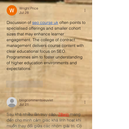
Wright Price
Jul 28
Discussion of 
seo course uk
 often points to 
specialised offerings and smaller cohort 
sizes that may enhance learner 
engagement. The college of contract 
management delivers course content with 
clear educational focus on SEO. 
Programmes aim to foster understanding 
of higher education environments and 
expectations.
Like
Reply
blogcommentsieuviet
Jul 21
Sau khá nhiều lần truy cập, 
78win
 mang 
đến cho mình cảm giác khá linh hoạt khi 
muốn thay đổi giữa các nhóm giải trí. Có 