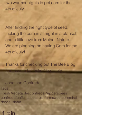
two warmer nights to get corn for the 
4th of July. 
After finding the right type of seed, 
tucking the corn in at night in a blanket, 
and a little love from Mother Nature... 
We are planning on having Corn for the 
4th of July! 
Thanks for checking out The Bee Blog 
and have a fantastic 4th of July,
Jonathan Confreda
Tags:
Fresh Vegetables
confreda
Peppers
bees
confredafun
Tomatoes
fresh
farm
sweet
corn
mirai
rhode island