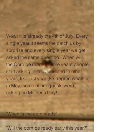
Wow! It is already the 4th of July! Every 
single year it seems the catch us by 
surprise and every single year we get 
asked the same question...When will 
the Corn be ready? Some years people 
start asking in late June and in other 
years, like last year (85 degree weather 
in May) some of our guests were 
asking on Mother's Day! 
"When is the corn ready"
"Will the corn be ready early this year?"