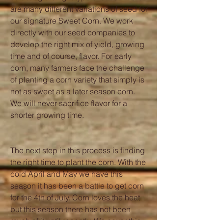
are many different variations of seed for 
our signature Sweet Corn. We work 
directly with our seed companies to 
develop the right mix of yield, growing 
time and of course, flavor. For early 
corn, many farmers face the challenge 
of planting a corn variety that simply is 
not as sweet as a later season corn. 
We will never sacrifice flavor for a 
shorter growing time. 
The next step in this process is finding 
the right time to plant the corn. With the 
cold April and May we have this 
season it has been a battle to get corn 
for the 4th of July. Corn loves the heat 
but this season there has not been 