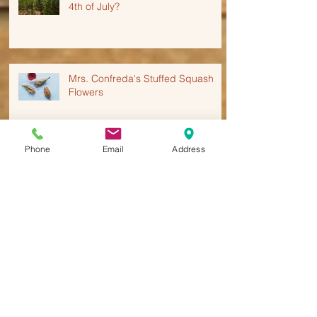
4th of July?
Mrs. Confreda's Stuffed Squash
Flowers
Phone
Email
Address
Confreda's Own Zucchini and
Garlic Parm Noodles
Give Our Turkey a Turn