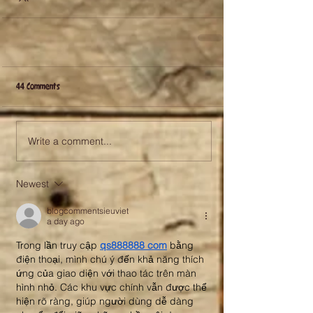
44 Comments
Write a comment...
Newest
blogcommentsieuviet
a day ago
Trong lần truy cập 
qs888888 com
 bằng 
điện thoại, mình chú ý đến khả năng thích 
ứng của giao diện với thao tác trên màn 
hình nhỏ. Các khu vực chính vẫn được thể 
hiện rõ ràng, giúp người dùng dễ dàng 