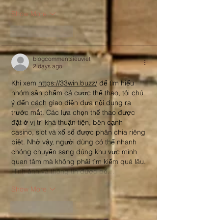
Show More
Like
Reply
blogcommentsieuviet
2 days ago
Khi xem 
https://33win.buzz/
 để tìm hiểu 
nhóm sản phẩm cá cược thể thao, tôi chú 
ý đến cách giao diện đưa nội dung ra 
trước mắt. Các lựa chọn thể thao được 
đặt ở vị trí khá thuận tiện, bên cạnh 
casino, slot và xổ số được phân chia riêng 
biệt. Nhờ vậy, người dùng có thể nhanh 
chóng chuyển sang đúng khu vực mình 
quan tâm mà không phải tìm kiếm quá lâu. 
Hình ảnh và thông tin được bố…
Show More
Like
Reply