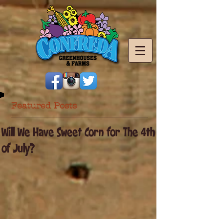
Featured Posts
Will We Have Sweet Corn for The 4th
of July?